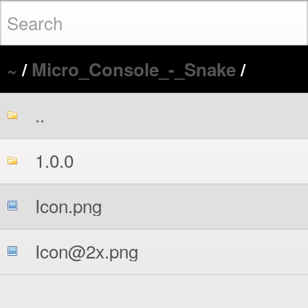
~
/
Micro_Console_-_Snake
/
..
1.0.0
Icon.png
Icon@2x.png